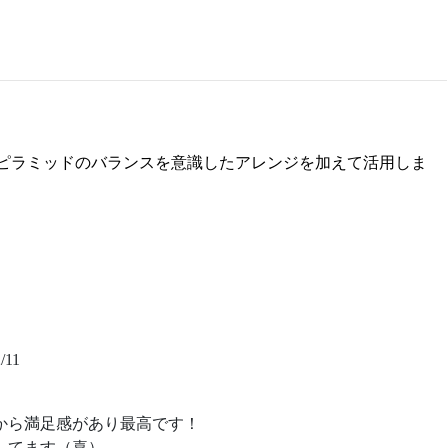
。
ピラミッドのバランスを意識したアレンジを加えて活用しま
/11
から満足感があり最高です！
してます（喜）