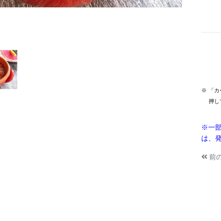
※
「カ
押し
※一
は、
前
ク