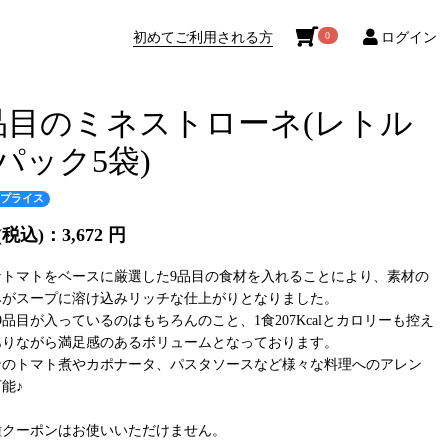
初めてご利用される方
ログイン
0
品目のミネストローネ(レトル
パック5袋)
プライス
税込)：3,672 円
なトマトをベースに厳選した9品目の食材を入れることにより、素材の
みがスープに溶け込みリッチな仕上がりとなりました。
9品目が入っているのはもちろんのこと、1食207Kcalとカロリーも控え
ありながら満足感のあるボリュームとなっております。
ンのトマト煮やカポナータ、パスタソースなど様々な料理へのアレン
能♪
種クーポンはお使いいただけません。