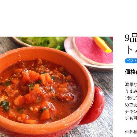
9
ト
ベスト
価格(
濃厚
うま
1食に
めで
チキ
ジも可
※各