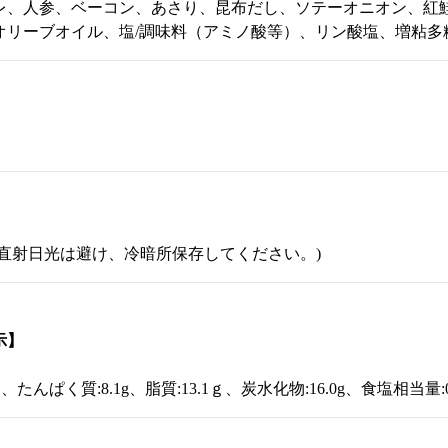
レ、人参、ベーコン、あさり、昆布だし、ソテーオニオン、紅
オリーブオイル、塩/調味料（アミノ酸等）、リン酸塩、増粘多
(直射日光は避け、冷暗所保存してください。)
示】
al 、たんぱく質:8.1g、脂質:13.1ｇ、炭水化物:16.0g、食塩相当量:0