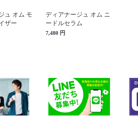
ュ オム モ
ディアナージュ オム ニ
イザー
ードルセラム
7,480 円