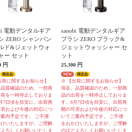
obi 電動デンタルギア
sanobi 電動デンタルギア
シ ZERO シャンパン
ブラシ ZERO ブラック&
ルド&ジェットウォ
ジェットウォッシャー セ
ャー セット
ット
0 円
25,300 円
限定品
NEW
限定品
出荷に関するお知らせ】
※ 【出荷に関するお知らせ】
、品質確認のため、一部商
現在、品質確認のため、一部商
出荷を一時停止しておりま
品の出荷を一時停止しておりま
月7日頃を目安に、出荷再
す。8月7日頃を目安に、出荷再
可否および今後の対応につ
開の可否および今後の対応につ
案内予定です。 ご不便
いてご案内予定です。 ご不便
かけいたしますが、ご理解
をおかけいたしますが、ご理解
どよろしくお願いいたしま
のほどよろしくお願いいたしま