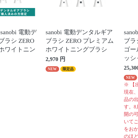
sanobi 電動デ
sanobi 電動デンタルギア
san
ラシ ZERO
ブラシ ZERO プレミアム
ブラ
ホワイトニン
ホワイトニングブラシ
ゴー
ッシ
2,970 円
25,30
NEW
限定品
NEW
※ 【
現在
品の
す。8
開の
いてご
をお
のほ