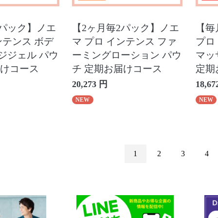
1パック】ノエ
【2ヶ月毎2パック】ノエ
【毎
ンテンス ボデ
マ プロ インテンス ファ
プロ
ジジェル パウ
ーミングローション パウ
マッ
届けコース
チ 定期お届けコース
定期
20,273 円
18,67
NEW
NEW
1
2
3
4