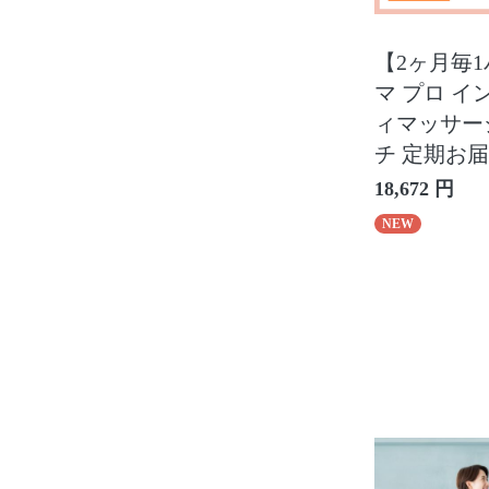
【2ヶ月毎
マ プロ イ
ィマッサー
チ 定期お
18,672 円
NEW