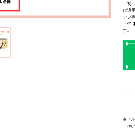
・初
に適
ップ
・代引
す。
※
「カ
押し