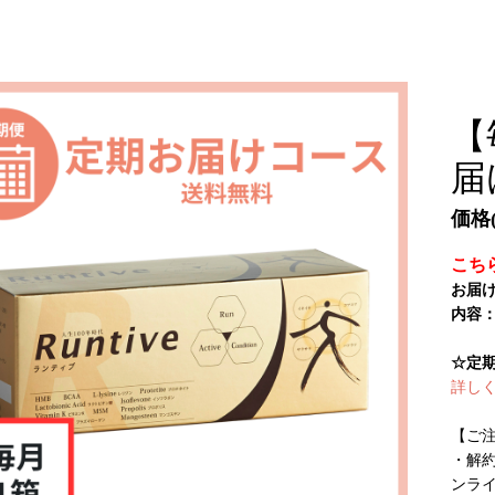
【
届
価格(
こち
お届
内容：
☆定
詳し
【ご
・解
ンライ