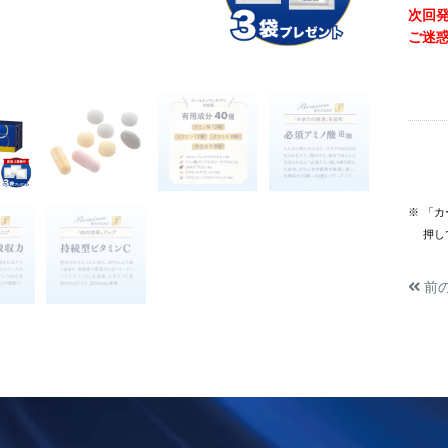
次回発
ご迷
※
「カ
押し
前