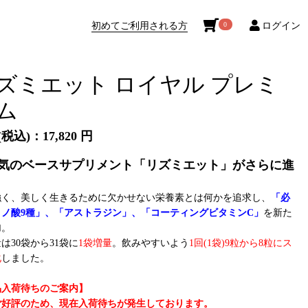
初めてご利用される方
ログイン
0
ズミエット ロイヤル プレミ
ム
税込)：17,820 円
気のベースサプリメント「リズミエット」がさらに進
強く、美しく生きるために欠かせない栄養素とは何かを追求し、
「必
ミノ酸9種」、「アストラジン」、「コーティングビタミンC」
を新た
加。
は30袋から31袋に
1袋増量
。飲みやすいよう
1回(1袋)9粒から8粒にス
化
しました。
品入荷待ちのご案内】
ご好評のため、現在入荷待ちが発生しております。