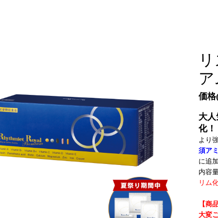
リ
ア
価格(
大人
化！
より
須ア
に追
内容量
リム
【商
大変