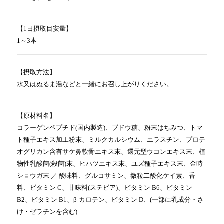
【1日摂取目安量】
1～3本
【摂取方法】
水又はぬるま湯などと一緒にお召し上がりください。
【原材料名】
コラーゲンペプチド(国内製造)、ブドウ糖、粉末はちみつ、トマ
ト種子エキス加工粉末、ミルクカルシウム、エラスチン、プロテ
オグリカン含有サケ鼻軟骨エキス末、還元型ウコンエキス末、植
物性乳酸菌(殺菌)末、ヒハツエキス末、ユズ種子エキス末、金時
ショウガ末 ／ 酸味料、グルコサミン、微粒二酸化ケイ素、香
料、ビタミン C、甘味料(ステビア)、ビタミン B6、ビタミン
B2、ビタミン B1、β-カロテン、ビタミン D、(一部に乳成分・さ
け・ゼラチンを含む)